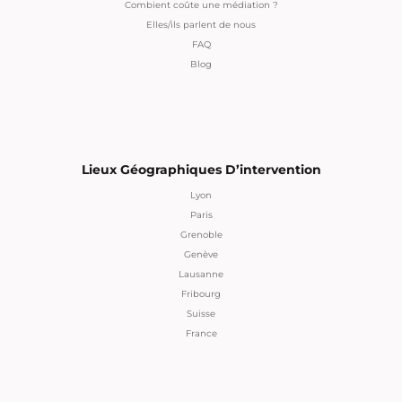
Combient coûte une médiation ?
Elles/ils parlent de nous
FAQ
Blog
Lieux Géographiques D’intervention
Lyon
Paris
Grenoble
Genève
Lausanne
Fribourg
Suisse
France